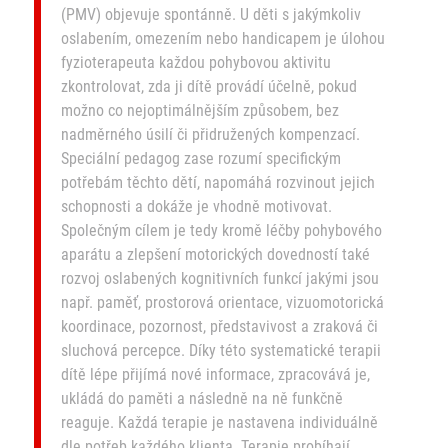
(PMV) objevuje spontánně. U děti s jakýmkoliv
oslabením, omezením nebo handicapem je úlohou
fyzioterapeuta každou pohybovou aktivitu
zkontrolovat, zda ji dítě provádí účelně, pokud
možno co nejoptimálnějším způsobem, bez
nadměrného úsilí či přidružených kompenzací.
Speciální pedagog zase rozumí specifickým
potřebám těchto dětí, napomáhá rozvinout jejich
schopnosti a dokáže je vhodně motivovat.
Společným cílem je tedy kromě léčby pohybového
aparátu a zlepšení motorických dovedností také
rozvoj oslabených kognitivních funkcí jakými jsou
např. paměť, prostorová orientace, vizuomotorická
koordinace, pozornost, představivost a zraková či
sluchová percepce. Díky této systematické terapii
dítě lépe přijímá nové informace, zpracovává je,
ukládá do paměti a následně na ně funkčně
reaguje. Každá terapie je nastavena individuálně
dle potřeb každého klienta. Terapie probíhají