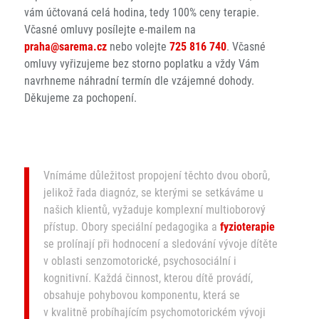
vám účtovaná celá hodina, tedy 100% ceny terapie.
Včasné omluvy posílejte e-mailem na
praha@sarema.cz
nebo volejte
725 816 740
. Včasné
omluvy vyřizujeme bez storno poplatku a vždy Vám
navrhneme náhradní termín dle vzájemné dohody.
Děkujeme za pochopení.
Vnímáme důležitost propojení těchto dvou oborů,
jelikož řada diagnóz, se kterými se setkáváme u
našich klientů, vyžaduje komplexní multioborový
přístup. Obory speciální pedagogika a
fyzioterapie
se prolínají při hodnocení a sledování vývoje dítěte
v oblasti senzomotorické, psychosociální i
kognitivní. Každá činnost, kterou dítě provádí,
obsahuje pohybovou komponentu, která se
v kvalitně probíhajícím psychomotorickém vývoji