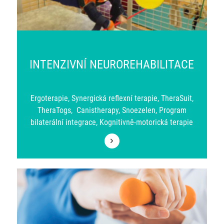
INTENZIVNÍ NEUROREHABILITACE
Ergoterapie, Synergická reflexní terapie, TheraSuit,
TheraTogs, Canistherapy, Snoezelen, Program
bilaterální integrace, Kognitivně-motorická terapie