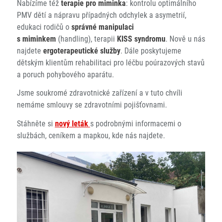
Nabízíme též
terapie pro miminka
: kontrolu optimálního
PMV dětí a nápravu případných odchylek a asymetrií,
edukaci rodičů o
správné manipulaci
s miminkem
(handling), terapii
KISS syndromu
. Nově u nás
najdete
ergoterapeutické služby
. Dále poskytujeme
dětským klientům rehabilitaci pro léčbu poúrazových stavů
a poruch pohybového aparátu.
Jsme soukromé zdravotnické zařízení a v tuto chvíli
nemáme smlouvy se zdravotními pojišťovnami.
Stáhněte si
nový leták
s podrobnými informacemi o
službách, ceníkem a mapkou, kde nás najdete.