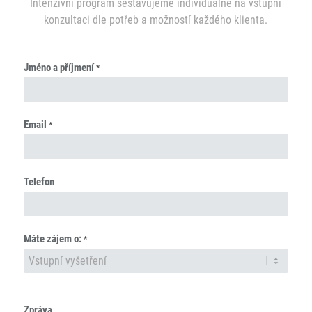
Intenzivní program sestavujeme individuálně na vstupní
konzultaci dle potřeb a možností každého klienta.
Objednávka
Jméno a příjmení
*
Praha
Email
*
Telefon
Máte zájem o:
*
Zpráva