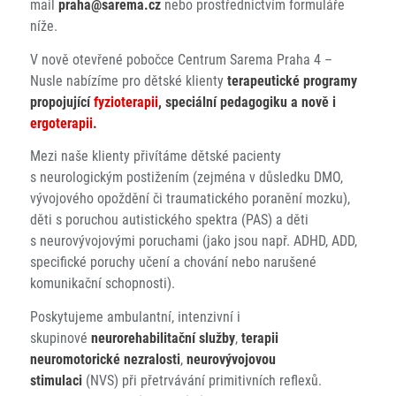
mail
praha@sarema.cz
nebo prostřednictvím formuláře
níže.
V nově otevřené pobočce Centrum Sarema Praha 4 –
Nusle nabízíme pro dětské klienty
terapeutické programy
propojující
fyzioterapii
, speciální pedagogiku a nově i
ergoterapii
.
Mezi naše klienty přivítáme dětské pacienty
s neurologickým postižením (zejména v důsledku DMO,
vývojového opoždění či traumatického poranění mozku),
děti s poruchou autistického spektra (PAS) a děti
s neurovývojovými poruchami (jako jsou např. ADHD, ADD,
specifické poruchy učení a chování nebo narušené
komunikační schopnosti).
Poskytujeme ambulantní, intenzivní i
skupinové
neurorehabilitační služby
,
terapii
neuromotorické nezralosti
,
neurovývojovou
stimulaci
(NVS) při přetrvávání primitivních reflexů.