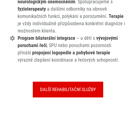
neurologickým onemocněním
. Spolupracujeme s
fyzioterapeuty
a dalšími odborníky na obnově
komunikačních funkcí, polykání a porozumění.
Terapie
je vždy individuálně přizpůsobena konkrétní diagnóze i
možnostem klienta.
Program bilaterální integrace
– u dětí s
vývojovými
poruchami řeči
, SPU nebo poruchami pozornosti
přináší
propojení logopedie a pohybové terapie
výrazné zlepšení koordinace a řečových schopností.
DALŠÍ REHABILITAČNÍ SLUŽBY