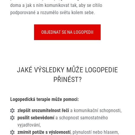
doma a jak s ním komunikovat tak, aby se cítilo
podporované a rozumělo světu kolem sebe.
OBJEDNAT SE NA LOGOPEDII
JAKÉ VÝSLEDKY MŮŽE LOGOPEDIE
PŘINÉST?
Logopedická terapie může pomoci:
zlepšit srozumitelnost řeči
a komunikační schopnosti,
posílit sebevědomí
a schopnost samostatného
vyjadřování,
zmírnit potíže s výslovností
, plynulostí nebo hlasem,