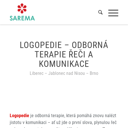
Domů
/
Služby
/
Logopedie
LOGOPEDIE – ODBORNÁ
TERAPIE ŘEČI A
KOMUNIKACE
Liberec – Jablonec nad Nisou – Brno
Logopedie
je odborná terapie, která pomáhá znovu nalézt
jistotu v komunikaci – ať už jde o první slova, plynulou řeč