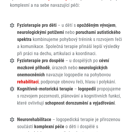
komplexní a na sebe navazující péči:
Fyzioterapie pro děti
– u dětí s
opožděným vývojem
,
neurologickými potížemi
nebo
poruchami autistického
spektra
kombinujeme pohybový trénink s rozvojem řeči
a komunikace. Společná terapie přináší lepší výsledky
při práci na dechu, artikulaci a koordinaci.
Fyzioterapie pro dospělé
– u dospělých po
cévní
mozkové příhodě
, úrazech nebo
neurologických
onemocněních
navazuje logopedie na pohybovou
rehabilitaci
, podporuje obnovu řeči, hlasu i polykání.
Kognitivně-motorická terapie
–
logopedii
propojujeme
s rozvojem pozornosti, plánování a kognitivních funkcí,
které ovlivňují
schopnost dorozumění a vyjadřování
.
Neurorehabilitace
– logopedická terapie je přirozenou
součástí
komplexní péče
o děti i dospělé s