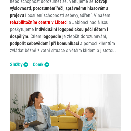
nebo schopnost dorozumět se. Věnujeme se
rozvoji
výslovnosti
,
porozumění řeči
,
správnému hlasovému
projevu
i posílení schopnosti sebevyjádření. V našem
rehabilitačním centru v Liberci
a Jablonci nad Nisou
poskytujeme
individuální logopedickou péči
dětem i
dospělým
. Cílem
logopedie
je zlepšit dorozumívání,
podpořit sebevědomí při komunikaci
a pomoci klientům
zvládat běžné životní situace s větším klidem a jistotou.
Služby
Ceník