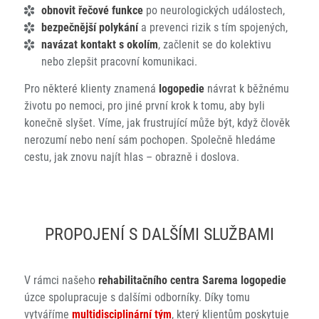
obnovit řečové funkce
po neurologických událostech,
bezpečnější polykání
a prevenci rizik s tím spojených,
navázat kontakt s okolím
, začlenit se do kolektivu
nebo zlepšit pracovní komunikaci.
Pro některé klienty znamená
logopedie
návrat k běžnému
životu po nemoci, pro jiné první krok k tomu, aby byli
konečně slyšet. Víme, jak frustrující může být, když člověk
nerozumí nebo není sám pochopen. Společně hledáme
cestu, jak znovu najít hlas – obrazně i doslova.
PROPOJENÍ S DALŠÍMI SLUŽBAMI
V rámci našeho
rehabilitačního centra Sarema
logopedie
úzce spolupracuje s dalšími odborníky. Díky tomu
vytváříme
multidisciplinární tým
, který klientům poskytuje