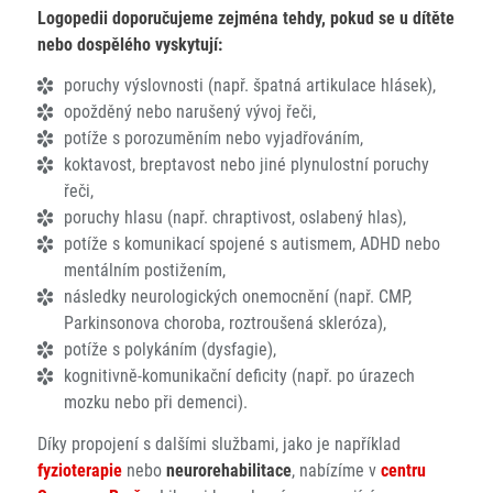
Logopedii doporučujeme zejména tehdy, pokud se u dítěte
nebo dospělého vyskytují:
poruchy výslovnosti (např. špatná artikulace hlásek),
opožděný nebo narušený vývoj řeči,
potíže s porozuměním nebo vyjadřováním,
koktavost, breptavost nebo jiné plynulostní poruchy
řeči,
poruchy hlasu (např. chraptivost, oslabený hlas),
potíže s komunikací spojené s autismem, ADHD nebo
mentálním postižením,
následky neurologických onemocnění (např. CMP,
Parkinsonova choroba, roztroušená skleróza),
potíže s polykáním (dysfagie),
kognitivně-komunikační deficity (např. po úrazech
mozku nebo při demenci).
Díky propojení s dalšími službami, jako je například
fyzioterapie
nebo
neurorehabilitace
, nabízíme v
centru