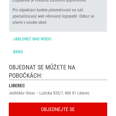
Logopedie je hrazena zdravotní pojišťovnou.
Pro objednání budete přesměrováni na náš
specializovaný web věnovaný logopedii. Odkaz se
otevře v novém okně.
JABLONEC NAD NISOU
BRNO
OBJEDNAT SE MŮŽETE NA
POBOČKÁCH:
LIBEREC
Jedličkův Ústav – Lužická 920/7, 460 01 Liberec
OBJEDNEJTE SE