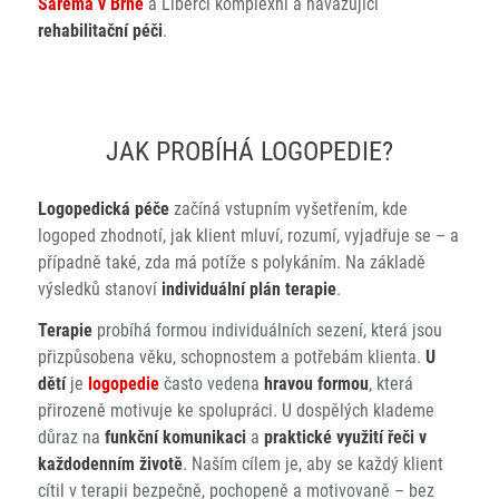
Sarema v Brně
a Liberci komplexní a navazující
rehabilitační péči
.
JAK PROBÍHÁ LOGOPEDIE?
Logopedická péče
začíná vstupním vyšetřením, kde
logoped zhodnotí, jak klient mluví, rozumí, vyjadřuje se – a
případně také, zda má potíže s polykáním. Na základě
výsledků stanoví
individuální plán terapie
.
Terapie
probíhá formou individuálních sezení, která jsou
přizpůsobena věku, schopnostem a potřebám klienta.
U
dětí
je
logopedie
často vedena
hravou formou
, která
přirozeně motivuje ke spolupráci. U dospělých klademe
důraz na
funkční komunikaci
a
praktické využití řeči v
každodenním životě
. Naším cílem je, aby se každý klient
cítil v terapii bezpečně, pochopeně a motivovaně – bez