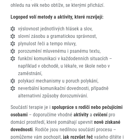
ohledu na věk nebo obtíže, se kterými přichází.
Logoped volí metody a aktivity, které rozvíjejí:
výslovnost jednotlivých hlásek a slov,
slovní zásobu a gramatickou správnost,
plynulost řeči a tempo mluvy,
porozumění mluvenému i psanému textu,
funkční komunikaci v každodenních situacích –
například v obchodě, u lékaře, ve škole nebo v
zaměstnání,
polykací mechanismy u poruch polykání,
neverbální komunikační dovednosti, případně
alternativní způsoby dorozumívání.
Součástí terapie je i
spolupráce s rodiči nebo pečujícími
osobami
– doporučíme vhodné
aktivity
a
cvičení
pro
domácí prostředí, které pomáhají upevnit
nově získané
dovednosti
. Rodiče jsou nedílnou součástí procesu –
pomůžeme vám pochopit,
jak rozvíjet řeč
vašeho dítěte i