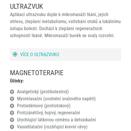
ULTRAZVUK
Aplikací ultrazvuku dojde k mikromasáži tkání, jejich
ohřevu, zlepšení metabolismu, vstřebání otoků a lokálnímu
ústupu bolesti. Dochází k zlepšení regeneračních
schopností tkáně. Mikromasáží buněk se svaly rozvolní.
VÍCE O ULTRAZVUKU
MAGNETOTERAPIE
Účinky:
Analgetický (protibolestivý)
Myorelaxační (uvolnění svalového napětí)
Protiedémový (protiotokový)
Protizánětlivý, hojivý, regenerační
Urychlující látkovou výměnu a detoxikační
Vasodilatační (rozšiřující krevní cévy)