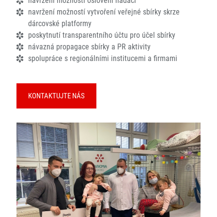
navržení možností oslovení nadací
navržení možností vytvoření veřejné sbírky skrze
dárcovské platformy
poskytnutí transparentního účtu pro účel sbírky
návazná propagace sbírky a PR aktivity
spolupráce s regionálními institucemi a firmami
KONTAKTUJTE NÁS