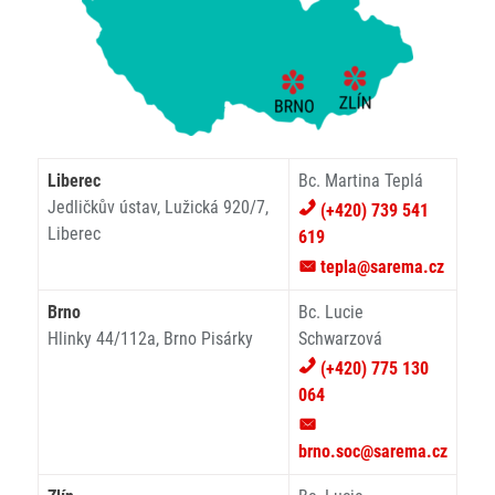
Liberec
Bc. Martina Teplá
Jedličkův ústav, Lužická 920/7,
(+420) 739 541
Liberec
619
tepla@sarema.cz
Brno
Bc. Lucie
Hlinky 44/112a, Brno Pisárky
Schwarzová
(+420) 775 130
064
brno.soc@sarema.cz