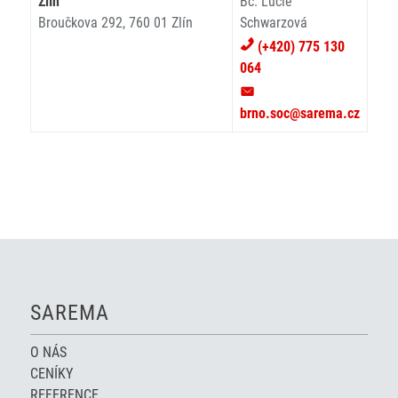
Zlín
Bc. Lucie
Broučkova 292, 760 01 Zlín
Schwarzová
(+420) 775 130
064
brno.soc@sarema.cz
SAREMA
O NÁS
CENÍKY
REFERENCE