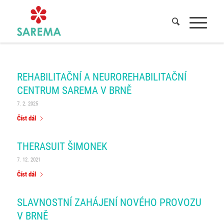
ARCHÍV ZNAČKY PRO: SAREMA BRNO
Domů
/
Sarema BRNO
REHABILITAČNÍ A NEUROREHABILITAČNÍ
CENTRUM SAREMA V BRNĚ
7. 2. 2025
Číst dál
THERASUIT ŠIMONEK
7. 12. 2021
Číst dál
SLAVNOSTNÍ ZAHÁJENÍ NOVÉHO PROVOZU
V BRNĚ