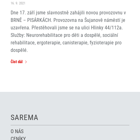
16. 9. 2021
Dne 17. září jsme slavnostně zahájili novou provozovnu v
BRNĚ – PISÁRKÁCH. Provozovna na Šujanově náměstí je
uzavřena. Přestěhovali jsme se na ulici Hlinky 44/112a.
Služby: Neurorehabilitace pro děti a dospělé, sociální
rehabilitace, ergoterapie, canisterapie, fyzioterapie pro
dospělé.
Číst dál
SAREMA
O NÁS
CENÍKY