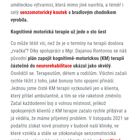
uměleckou výtvarnicí, která mimo jiné navrhla, a téměř i
celý
senzomotorický koutek
s bradlovým chodníkem
vyrobila.
Kognitivně motorická terapie už jede o sto šest
Co může těšit víc, než že je o termíny na terapii doslova
„rvačka“? Díky spolupráci s Mgr. Dajanou Rontovou se náš
původní
plán zapojit kognitivně-motorickou (KM) terapii
částečně do
neurorehabilitace
ukázal jako skvělý
.
Osvědčil se. Terapeutům, dětem a rodičům. Všichni začali
rychle těžit z toho, jaké bonusy toto spojení přináší.
Jednou jsme čistě KM terapii vyzkoušeli jen u klienta,
který přišel ambulantně, a tím se vše raketově změnilo.
Začal každodenní boj o volnou místnost, jelikož
spokojených klientů z KM terapie začalo rychle přibývat a
já věděla, že máme příjemný problém. V listopadu 2021 se
podařilo získat nové prostory v budově naší kliniky, ve
které vznikla a stále se zdokonaluje senzomotorická