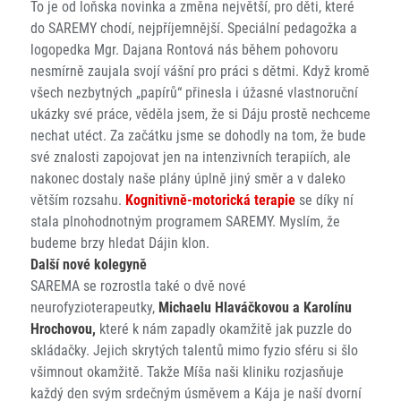
To je od loňska novinka a změna největší, pro děti, které
do SAREMY chodí, nejpříjemnější. Speciální pedagožka a
logopedka Mgr. Dajana Rontová nás během pohovoru
nesmírně zaujala svojí vášní pro práci s dětmi. Když kromě
všech nezbytných „papírů“ přinesla i úžasné vlastnoruční
ukázky své práce, věděla jsem, že si Dáju prostě nechceme
nechat utéct. Za začátku jsme se dohodly na tom, že bude
své znalosti zapojovat jen na intenzivních terapiích, ale
nakonec dostaly naše plány úplně jiný směr a v daleko
větším rozsahu.
Kognitivně-motorická terapie
se díky ní
stala plnohodnotným programem SAREMY. Myslím, že
budeme brzy hledat Dájin klon.
Další nové kolegyně
SAREMA se rozrostla také o dvě nové
neurofyzioterapeutky,
Michaelu Hlaváčkovou a Karolínu
Hrochovou,
které k nám zapadly okamžitě jak puzzle do
skládačky. Jejich skrytých talentů mimo fyzio sféru si šlo
všimnout okamžitě. Takže Míša naši kliniku rozjasňuje
každý den svým srdečným úsměvem a Kája je naší dvorní