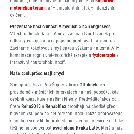
místnost, určená hlavně pro klienty čistě na
kognitivně-
motorickou terapii
, ať v ambulantním, tak v intenzivním
cvičení.
Prezentace naší činnosti v médiích a na kongresech
V těchto dnech Dája a Anička začínají tvořit článek pro
odborný časopis a také pojedou přednášet na kongres.
Začínáme koketovat s myšlenkou výzkumu na téma „Vliv
kombinace kognitivně-motorické terapie a
fyzioterapie
v
intenzivní neurorehabilitaci“.
Naše spolupráce mají smysl
Spolupráce běží. Pan Šojder z firmy
Ottobock
jezdí
pravidelně v měsíčních intervalech na naši pobočku, kde
osobně konzultuje s našimi klienty. Předváděcí akce od
firem
Reha2015
a
Rehabiflex
probíhají na chodbě před
hlavním vstupem na neurorehabilitaci. Takže doprovázející
si mohou vše v klidu prohlédnout. Jednou měsíčně se také
těšíme na společnost
psychologa Hynka Latty
, který u nás