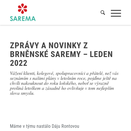
Domů
/
Novinky
/
ZPRÁVY A NOVINKY Z BRNĚNSKÉ SAREMY – leden 2022
ZPRÁVY A NOVINKY Z
BRNĚNSKÉ SAREMY – LEDEN
2022
Vážení klienti, kolegové, spolupracovníci a přátelé, než vás
seznámím s našimi plány v letošním roce, pojďme ještě na
chvíli nakouknout do roku loňského, neboť se výrazně
prolíná letoškem a zásadně ho ovlivňuje v tom nejlepším
slova smyslu.
Máme v týmu nastálo Dáju Rontovou