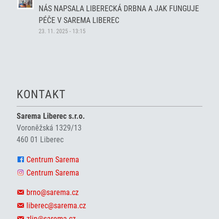
NÁS NAPSALA LIBERECKÁ DRBNA A JAK FUNGUJE
PÉČE V SAREMA LIBEREC
23. 11. 2025 - 13:15
KONTAKT
Sarema Liberec s.r.o.
Voroněžská 1329/13
460 01 Liberec
Centrum Sarema
Centrum Sarema
brno@sarema.cz
liberec@sarema.cz
zlin@sarema.cz