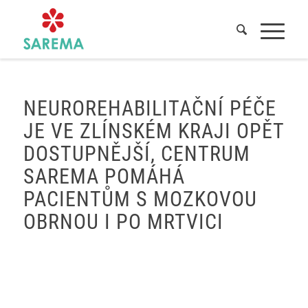
Domů
/
Novinky
/
Tisková zpráva
NEUROREHABILITAČNÍ PÉČE
JE VE ZLÍNSKÉM KRAJI OPĚT
DOSTUPNĚJŠÍ, CENTRUM
SAREMA POMÁHÁ
PACIENTŮM S MOZKOVOU
OBRNOU I PO MRTVICI