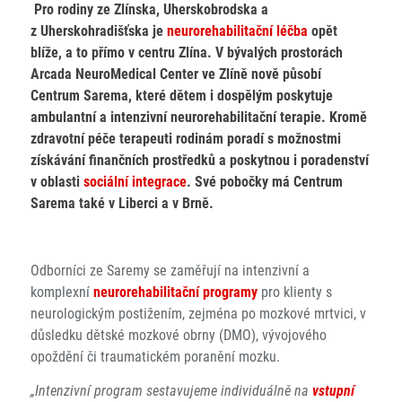
Pro rodiny ze Zlínska, Uherskobrodska a
z Uherskohradišťska je
neurorehabilitační léčba
opět
blíže, a to přímo v centru Zlína. V bývalých prostorách
Arcada NeuroMedical Center ve Zlíně nově působí
Centrum Sarema, které dětem i dospělým poskytuje
ambulantní a intenzivní neurorehabilitační terapie. Kromě
zdravotní péče terapeuti rodinám poradí s možnostmi
získávání finančních prostředků a poskytnou i poradenství
v oblasti
sociální integrace
. Své pobočky má Centrum
Sarema také v Liberci a v Brně.
Odborníci ze Saremy se zaměřují na intenzivní a
komplexní
neurorehabilitační programy
pro klienty s
neurologickým postižením, zejména po mozkové mrtvici, v
důsledku dětské mozkové obrny (DMO), vývojového
opoždění či traumatickém poranění mozku.
„Intenzivní program sestavujeme individuálně na
vstupní