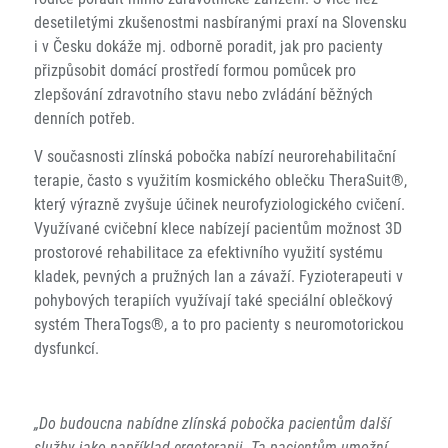
desetiletými zkušenostmi nasbíranými praxí na Slovensku
i v Česku dokáže mj. odborně poradit, jak pro pacienty
přizpůsobit domácí prostředí formou pomůcek pro
zlepšování zdravotního stavu nebo zvládání běžných
denních potřeb.
V současnosti zlínská pobočka nabízí neurorehabilitační
terapie, často s využitím kosmického oblečku TheraSuit®,
který výrazně zvyšuje účinek neurofyziologického cvičení.
Využívané cvičební klece nabízejí pacientům možnost 3D
prostorové rehabilitace za efektivního využití systému
kladek, pevných a pružných lan a závaží. Fyzioterapeuti v
pohybových terapiích využívají také speciální oblečkový
systém TheraTogs®, a to pro pacienty s neuromotorickou
dysfunkcí.
„Do budoucna nabídne zlínská pobočka pacientům další
služby jako například ergoterapii. Ta pacientům umožní