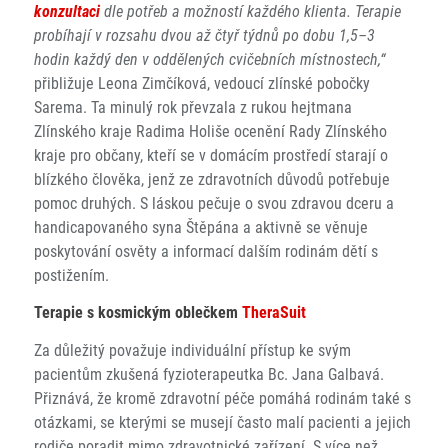
konzultaci
dle potřeb a možností každého klienta. Terapie
probíhají v rozsahu dvou až čtyř týdnů po dobu 1,5–3
hodin každý den v oddělených cvičebních místnostech,“
přibližuje Leona Zimčíková, vedoucí zlínské pobočky
Sarema. Ta minulý rok převzala z rukou hejtmana
Zlínského kraje Radima Holiše ocenění Rady Zlínského
kraje pro občany, kteří se v domácím prostředí starají o
blízkého člověka, jenž ze zdravotních důvodů potřebuje
pomoc druhých. S láskou pečuje o svou zdravou dceru a
handicapovaného syna Štěpána a aktivně se věnuje
poskytování osvěty a informací dalším rodinám dětí s
postižením.
Terapie s kosmickým oblečkem
TheraSuit
Za důležitý považuje individuální přístup ke svým
pacientům zkušená fyzioterapeutka Bc. Jana Galbavá.
Přiznává, že kromě zdravotní péče pomáhá rodinám také s
otázkami, se kterými se musejí často malí pacienti a jejich
rodiče poradit mimo zdravotnické zařízení. S více než