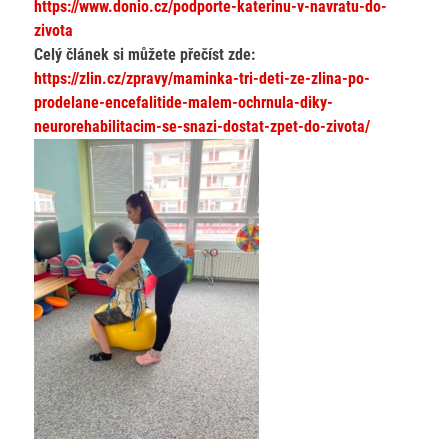
https://www.donio.cz/podporte-katerinu-v-navratu-do-
zivota
Celý článek si můžete přečíst zde:
https://zlin.cz/zpravy/maminka-tri-deti-ze-zlina-po-
prodelane-encefalitide-malem-ochrnula-diky-
neurorehabilitacim-se-snazi-dostat-zpet-do-zivota/