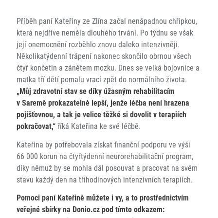
Příběh paní Kateřiny ze Zlína začal nenápadnou chřipkou,
která nejdříve neměla dlouhého trvání. Po týdnu se však
její onemocnění rozběhlo znovu daleko intenzivněji.
Několikatýdenní trápení nakonec skončilo obrnou všech
čtyř končetin a zánětem mozku. Dnes se velká bojovnice a
matka tří dětí pomalu vrací zpět do normálního života.
„Můj zdravotní stav se díky úžasným rehabilitacím
v Saremě prokazatelně lepší, jenže léčba není hrazena
pojišťovnou, a tak je velice těžké si dovolit v terapiích
pokračovat,“
říká Kateřina ke své léčbě.
Kateřina by potřebovala získat finanční podporu ve výši
66 000 korun na čtyřtýdenní neurorehabilitační program,
díky němuž by se mohla dál posouvat a pracovat na svém
stavu každý den na tříhodinových intenzivních terapiích.
Pomoci paní Kateřině můžete i vy, a to prostřednictvím
veřejné sbírky na Donio.cz pod tímto odkazem: