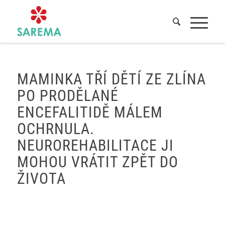
Domů
/
Novinky
/
Přečtěte si příběh paní Kateřiny ze Zlína
MAMINKA TŘÍ DĚTÍ ZE ZLÍNA
PO PRODĚLANÉ
ENCEFALITIDĚ MÁLEM
OCHRNULA.
NEUROREHABILITACE JI
MOHOU VRÁTIT ZPĚT DO
ŽIVOTA